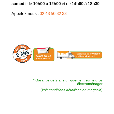
a
samedi
, de
10h00 à 12h00
et de
14h00 à 18h30
.
t
Appelez-nous :
02 43 50 32 33
i
v
e
:
* Garantie de 2 ans uniquement sur le gros
électroménager
(
Voir conditions détaillées en magasin
)