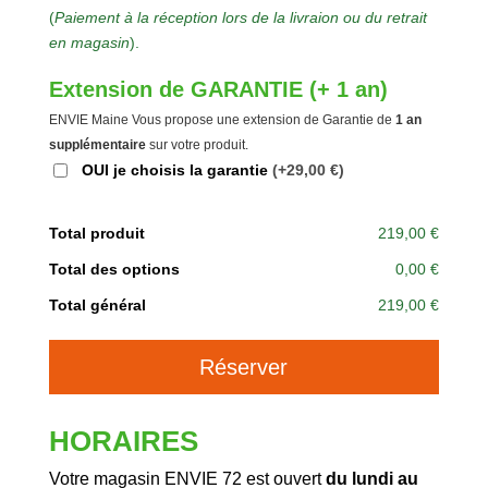
(
Paiement à la réception lors de la livraion ou du retrait
en magasin
).
Extension de GARANTIE (+ 1 an)
ENVIE Maine Vous propose une extension de Garantie de
1 an
supplémentaire
sur votre produit.
OUI je choisis la garantie
(+29,00 €)
Total produit
219,00 €
Total des options
0,00 €
Total général
219,00 €
A
Réserver
l
t
e
HORAIRES
r
n
Votre magasin ENVIE 72 est ouvert
du lundi au