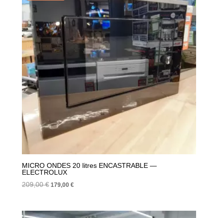
MICRO ONDES 20 litres ENCASTRABLE —
ELECTROLUX
Le
Le
209,00
€
179,00
€
prix
prix
initial
actuel
était :
est :