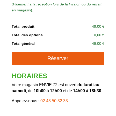
(
Paiement à la réception lors de la livraion ou du retrait
en magasin
).
Total produit
49,00 €
Total des options
0,00 €
Total général
49,00 €
A
Réserver
l
t
e
HORAIRES
r
n
Votre magasin ENVIE 72 est ouvert
du lundi au
a
samedi
, de
10h00 à 12h00
et de
14h00 à 18h30
.
t
Appelez-nous :
02 43 50 32 33
i
v
e