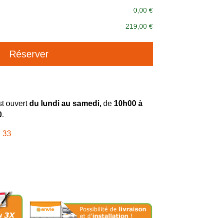
0,00 €
219,00 €
A
Réserver
l
t
e
r
n
t ouvert
du lundi au samedi
, de
10h00 à
a
0
.
t
 33
i
v
e
: