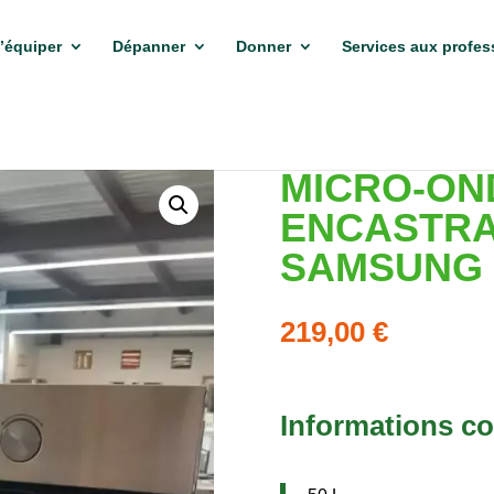
’équiper
Dépanner
Donner
Services aux profes
MICRO-ON
ENCASTRA
SAMSUNG
219,00
€
Informations c