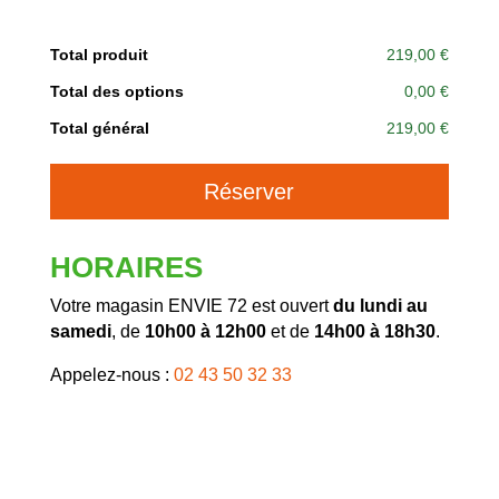
Total produit
219,00 €
Total des options
0,00 €
Total général
219,00 €
A
Réserver
l
t
e
HORAIRES
r
n
Votre magasin ENVIE 72 est ouvert
du lundi au
a
samedi
, de
10h00 à 12h00
et de
14h00 à 18h30
.
t
Appelez-nous :
02 43 50 32 33
i
v
e
: