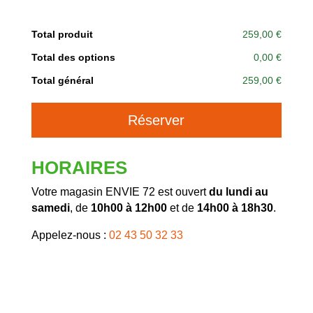
Total produit
259,00 €
Total des options
0,00 €
Total général
259,00 €
A
Réserver
l
t
e
HORAIRES
r
n
Votre magasin ENVIE 72 est ouvert
du lundi au
a
samedi
, de
10h00 à 12h00
et de
14h00 à 18h30
.
t
Appelez-nous :
02 43 50 32 33
i
v
e
: