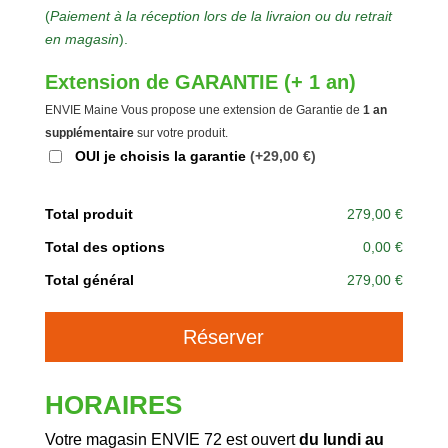
(
Paiement à la réception lors de la livraion ou du retrait
en magasin
).
Extension de GARANTIE (+ 1 an)
ENVIE Maine Vous propose une extension de Garantie de
1 an
supplémentaire
sur votre produit.
OUI je choisis la garantie
(+29,00 €)
Total produit
279,00 €
Total des options
0,00 €
Total général
279,00 €
A
Réserver
l
t
e
HORAIRES
r
n
Votre magasin ENVIE 72 est ouvert
du lundi au