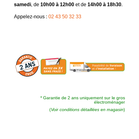
a
samedi
, de
10h00 à 12h00
et de
14h00 à 18h30
.
t
Appelez-nous :
02 43 50 32 33
i
v
e
:
* Garantie de 2 ans uniquement sur le gros
électroménager
(
Voir conditions détaillées en magasin
)